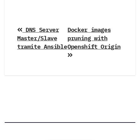
Post
DNS Server
Docker images
Master/Slave
pruning with
navigation
tramite Ansible
Openshift Origin