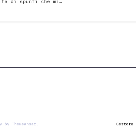
ità di spunti che mi…
ay by
Themeansar
.
Gestore 