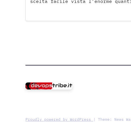
scelta facile vista l’enorme quant
Proudly powered by WordPress
|
Theme: News W