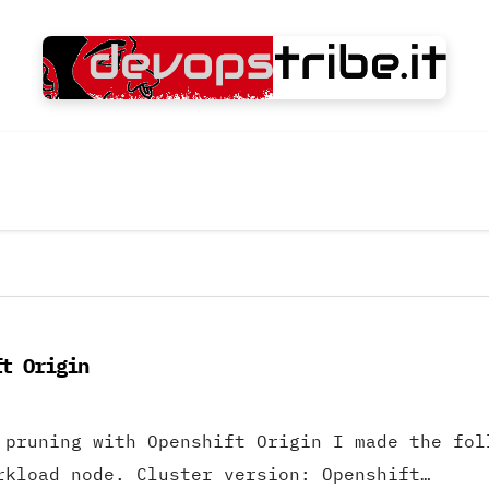
ft Origin
 pruning with Openshift Origin I made the fol
rkload node. Cluster version: Openshift…