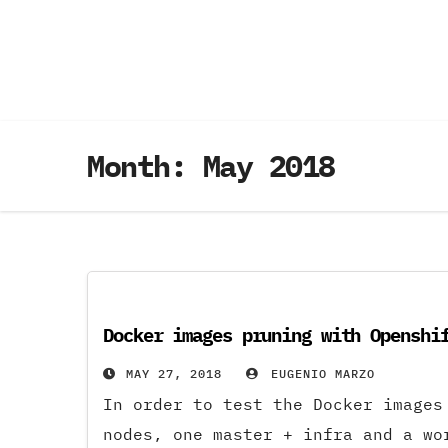
Skip
to
content
Month:
May 2018
Docker images pruning with Openshi
MAY 27, 2018
EUGENIO MARZO
In order to test the Docker images
nodes, one master + infra and a wo