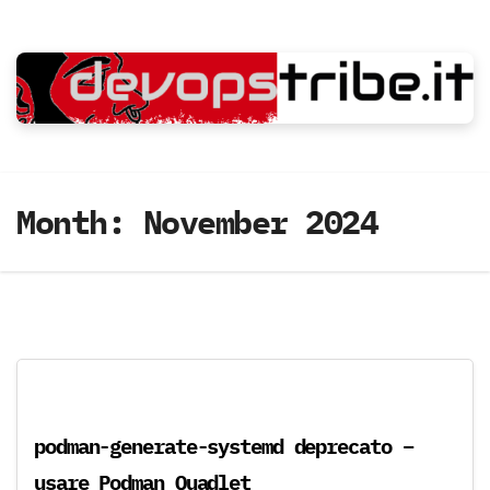
Skip
to
content
Month:
November 2024
podman-generate-systemd deprecato –
usare Podman Quadlet