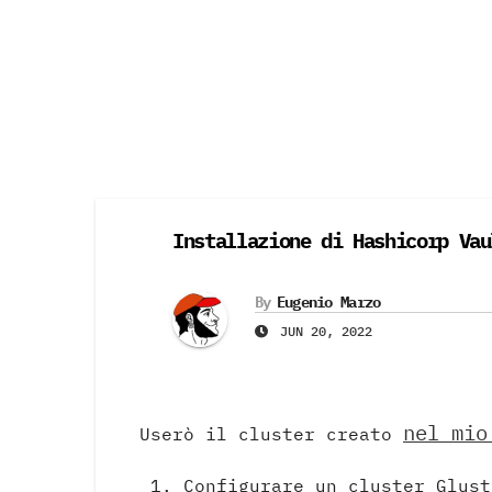
Skip
to
content
Installazione di Hashicorp Vau
By
Eugenio Marzo
JUN 20, 2022
nel mio
Userò il cluster creato
Configurare un cluster Glust