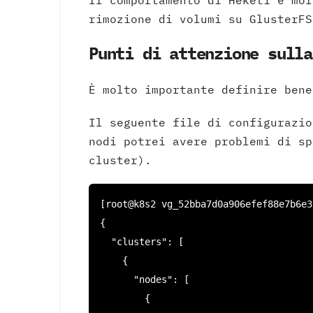
Il comportamento di Heketi è mol
rimozione di volumi su GlusterFS
Punti di attenzione sulla
È molto importante definire bene
Il seguente file di configurazio
nodi potrei avere problemi di sp
cluster).
[root@k8s2 vg_52bba7d0a906efef88e7b6e3
{

  "clusters": [

    {

      "nodes": [

        {
