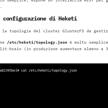
to semplice, espone un’interfaccia REST per 
.
 configurazione di Heketi
 la topologia del cluster GlusterFS da gesti
ne
/etc/heketi/topology.json
è molto semplice
lit-brain (in produzione aumentare almeno a 
a82395be]# cat /etc/heketi/topology.json
