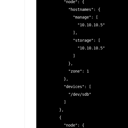
          "node": {

            "hostnames": {

              "manage": [

                "10.10.10.5"

              ],

              "storage": [

                "10.10.10.5"

              ]

            },

            "zone": 1

          },

          "devices": [

            "/dev/sdb"

          ]

        },

        {

          "node": {
