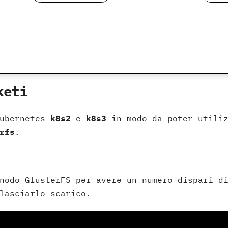
keti
Kubernetes
k8s2
e
k8s3
in modo da poter utiliz
rfs
.
nodo GlusterFS per avere un numero dispari d
lasciarlo scarico.