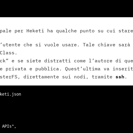
pale per Heketi ha qualche punto su cui star
’utente che si vuole usare. Tale chiave sarà
Class.
ck” e se siete distratti come l’autore di que
e privata e pubblica. Quest’ultima va inseri
usterFS, direttamente sui nodi, tramite
ssh
.
keti.json
