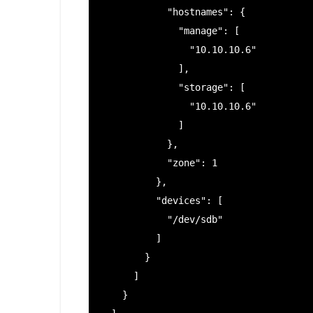
            "hostnames": {

              "manage": [

                "10.10.10.6"

              ],

              "storage": [

                "10.10.10.6"

              ]

            },

            "zone": 1

          },

          "devices": [

            "/dev/sdb"

          ]

        }

      ]

    }
