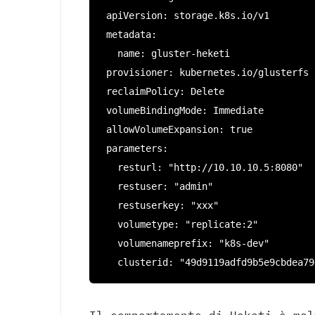
 apiVersion: storage.k8s.io/v1

 metadata:

   name: gluster-heketi

 provisioner: kubernetes.io/glusterfs

 reclaimPolicy: Delete

 volumeBindingMode: Immediate

 allowVolumeExpansion: true

 parameters:

   resturl: "http://10.10.10.5:8080"

   restuser: "admin"

   restuserkey: "xxx"

   volumetype: "replicate:2"

   volumenameprefix: "k8s-dev"

   clusterid: "49d9119adfd9b5e9cbdea7