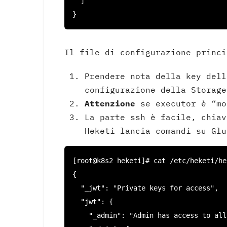
  ]

}
Il file di configurazione princi
Prendere nota della key dell
configurazione della Storage
Attenzione
se executor è “mo
La parte ssh è facile, chiav
Heketi lancia comandi su Gl
[root@k8s2 heketi]# cat /etc/heketi/he
{

  "_jwt": "Private keys for access",

  "jwt": {

    "_admin": "Admin has access to all APIs",
